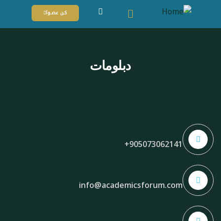
كـن عضـــواً
دبلومات
رقم التواصل
905073062141+
الايميل الرسمي
info@academicsforum.com
العنوان