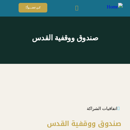
كـن عضـــواً
صندوق ووقفية القدس
اتفاقيات الشراكة
صندوق ووقفية القدس