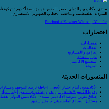
السردية الفلسطينية ومناهضة الخطاب الصهيوني الاستعماري.
Facebook-f
X-twitter
Whatsapp
Youtube
اختصارات
الإصدارات
الفعاليات
البرامج واللمشاريع
أخبار المنتدى
المجتمع الأكاديمي
المدونة
المنشورات الحديثة
الأكاديميون أمام اختبار الأقصى: إحاطة ترصد الموقف ومسارات
وقريبا الكنيس!! هل نترك بن غفير يتحكم في مصير أولى القبلتي
إطلاق تقرير المرصد الأكاديمي لمنتدى الأكاديميين الدولي لقضايا 
مستقبل الصراع الفلسطيني. د. منير شفيق