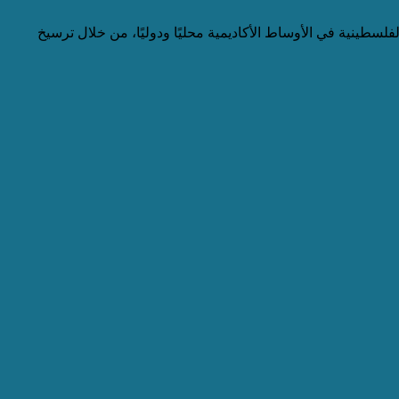
سطنبول عام 2023، يُعنى بتعزيز الحضور المعرفي للقضية الفلسطينية في الأوساط الأكاديمية محليًا ودوليًا، من خلال ترسيخ